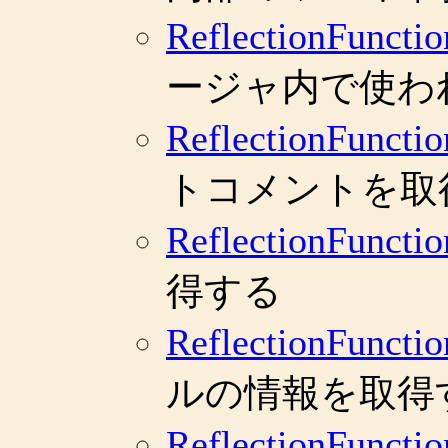
ReflectionFunctio
ージャ内で使わ
ReflectionFuncti
トコメントを取
ReflectionFunctio
得する
ReflectionFunctio
ルの情報を取得
ReflectionFuncti