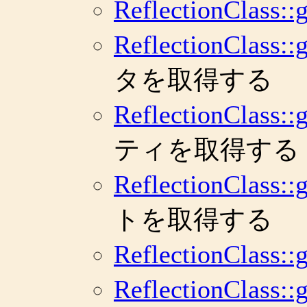
ReflectionClass::
ReflectionClass::
タを取得する
ReflectionClass::
ティを取得する
ReflectionClass:
トを取得する
ReflectionClass::
ReflectionClass::