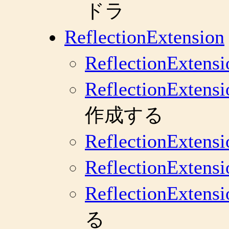
ドラ
ReflectionExtension
ReflectionExtensi
ReflectionExtensi
作成する
ReflectionExtensi
ReflectionExtensi
ReflectionExtens
る