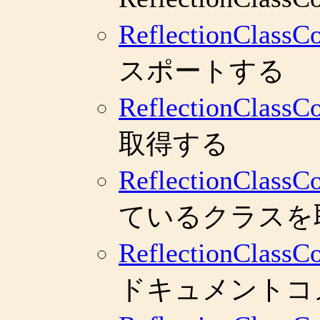
ReflectionClassCo
スポートする
ReflectionClassCo
取得する
ReflectionClassCo
ているクラスを
ReflectionClassC
ドキュメントコ