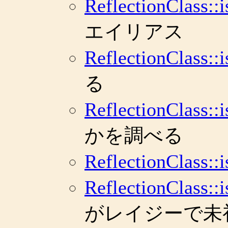
ReflectionClass::i
エイリアス
ReflectionClass::
る
ReflectionClass::
かを調べる
ReflectionClass::i
ReflectionClass::
がレイジーで未