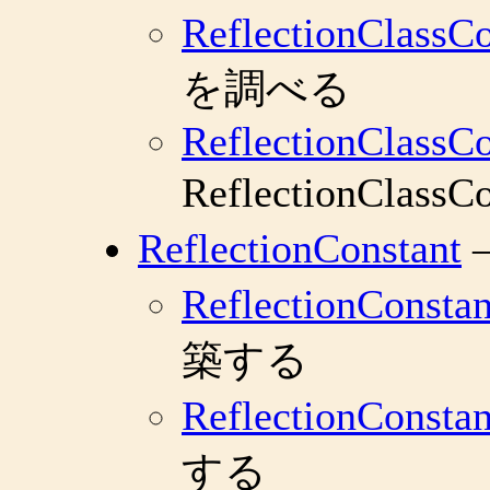
ReflectionClassCo
を調べる
ReflectionClassCo
ReflectionC
ReflectionConstant
—
ReflectionConstan
築する
ReflectionConstan
する