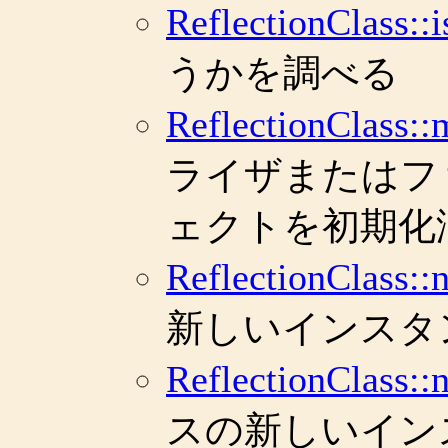
ReflectionClass::
うかを調べる
ReflectionClass::
ライザまたはフ
ェクトを初期化
ReflectionClass::
新しいインスタ
ReflectionClass::
スの新しいイン