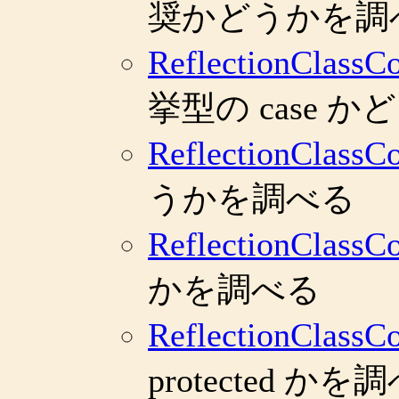
奨かどうかを調
ReflectionClassC
挙型の case 
ReflectionClassCo
うかを調べる
ReflectionClassCo
かを調べる
ReflectionClassCo
protected かを