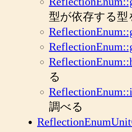
ReflectionEnum::
型が依存する型
ReflectionEnum::
ReflectionEnum::
ReflectionEnum::
る
ReflectionEnum::
調べる
ReflectionEnumUnit