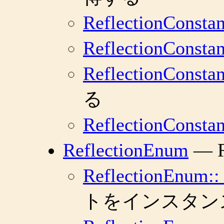
ReflectionConsta
ReflectionConstan
ReflectionConstan
る
ReflectionConstan
ReflectionEnum
— R
ReflectionEnum::
トをインスタン