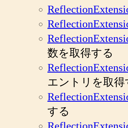
ReflectionExtensi
ReflectionExtensi
ReflectionExtensi
数を取得する
ReflectionExtensi
エントリを取得
ReflectionExtens
する
ReflectionExtensi