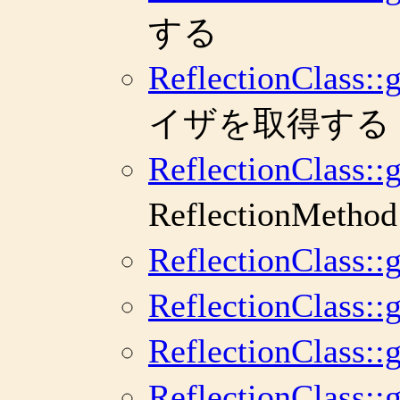
する
ReflectionClass::g
イザを取得する
ReflectionClass::
ReflectionMe
ReflectionClass::
ReflectionClass::
ReflectionClass:
ReflectionClass: