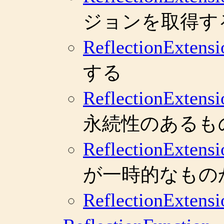
ジョンを取得す
ReflectionExtensi
する
ReflectionExtensio
永続性のあるも
ReflectionExtensi
が一時的なもの
ReflectionExtensi