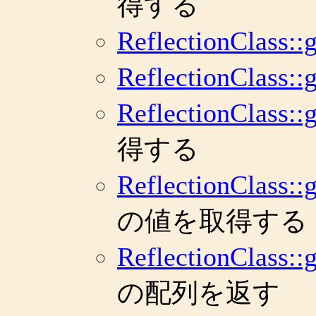
得する
ReflectionClass:
ReflectionClass::
ReflectionClass::g
得する
ReflectionClass::
の値を取得する
ReflectionClass::g
の配列を返す