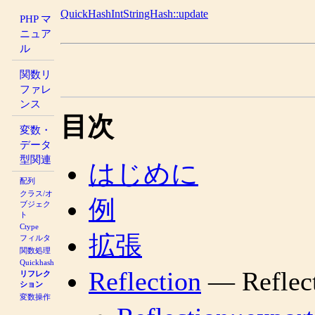
QuickHashIntStringHash::update
PHP マ
ニュア
ル
関数リ
ファレ
ンス
目次
変数・
データ
型関連
はじめに
配列
クラス/オ
例
ブジェク
ト
Ctype
拡張
フィルタ
関数処理
Quickhash
Reflection
— Refle
リフレク
ション
変数操作